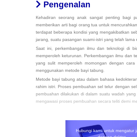
Pengenalan
Kehadiran seorang anak sangat penting bagi p
memberikan arti bagi orang tua untuk mencurahkan
terdapat beberapa kondisi yang mengakibatkan seb
jarang, suatu pasangan suami-istri yang telah la
Saat ini, perkembangan ilmu dan teknologi di bi
memperoleh keturunan. Perkembangan ilmu dan tek
yang sulit memperoleh momongan dengan cara ya
menggunakan metode bayi tabung.
Metode bayi tabung atau dalam bahasa kedokteran bi
rahim istri. Proses pembuahan sel telur dengan s
pembuahan dilakukan di dalam suatu wadah yang st
mengawasi proses pembuahan secara teliti demi me
Saat ini, banyak rumah sakit di Malaysia yang tel
bayi tabung yang dapat dilakukan di rumah sakit-r
tabung. Program bayi tabung di Malaysia sendiri j
Hubungi kami untuk mengatur 
China hingga Amerika Serikat untuk mendapatkan 
dengan dokter