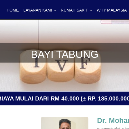
HOME
LAYANAN KAMI
RUMAH SAKIT
WHY MALAYSIA
BAYI TABUNG
BIAYA MULAI DARI RM 40.000 (± RP. 135.000.000
Dr. Moha
gynecologist, obst