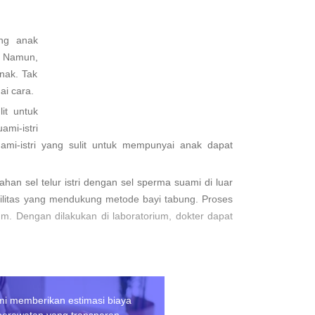
ang anak
. Namun,
nak. Tak
ai cara.
it untuk
mi-istri
mi-istri yang sulit untuk mempunyai anak dapat
han sel telur istri dengan sel sperma suami di luar
silitas yang mendukung metode bayi tabung. Proses
m. Dengan dilakukan di laboratorium, dokter dapat
ingin mendapatkan anak. Dengan tersedianya program
 pergi ke luar negeri untuk melakukan program bayi
dari berbagai negara seperti Indonesia, Singapura,
i memberikan estimasi biaya
perawatan yang transparan