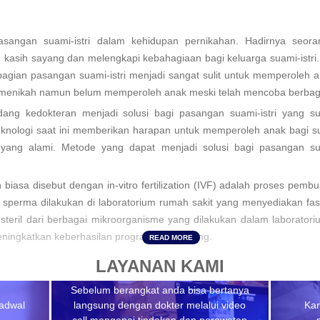
asangan suami-istri dalam kehidupan pernikahan. Hadirnya seor
 kasih sayang dan melengkapi kebahagiaan bagi keluarga suami-istri
agian pasangan suami-istri menjadi sangat sulit untuk memperoleh a
ma menikah namun belum memperoleh anak meski telah mencoba berbag
dang kedokteran menjadi solusi bagi pasangan suami-istri yang sul
nologi saat ini memberikan harapan untuk memperoleh anak bagi sua
ng alami. Metode yang dapat menjadi solusi bagi pasangan sua
asa disebut dengan in-vitro fertilization (IVF) adalah proses pembua
el sperma dilakukan di laboratorium rumah sakit yang menyediakan fa
eril dari berbagai mikroorganisme yang dilakukan dalam laboratoriu
ningkatkan keberhasilan program bayi tabung.
READ MORE
ah menyediakan program bayi tabung bagi pasangan suami-istri yang 
LAYANAN KAMI
umah sakit di Malaysia, pasangan suami-istri tidak perlu lagi untuk
Sebelum berangkat anda bisa bertanya
uga telah menjadi rujukan utama bagi berbagai pasangan suami-istri 
jadwal
langsung dengan dokter melalui video
Kam
momongan melalui program bayi tabung.
call mengenai tindakan dan perawatan