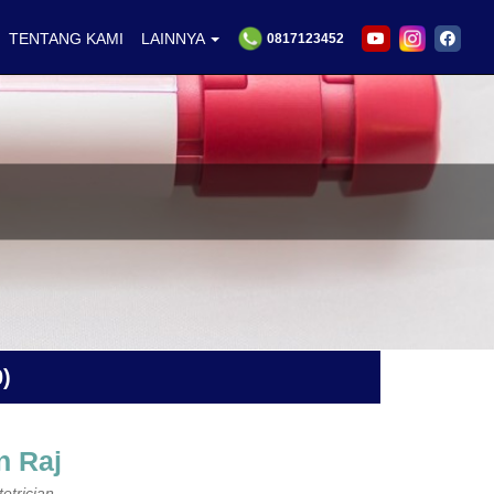
TENTANG KAMI
LAINNYA
0817123452
)
n Raj
etrician