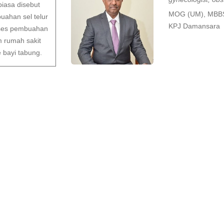
iasa disebut
MOG (UM), MBB
buahan sel telur
KPJ Damansara
roses pembuahan
m rumah sakit
 bayi tabung.