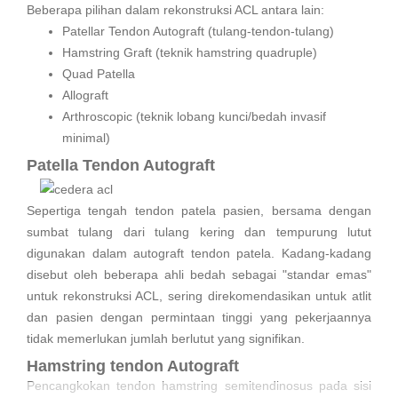
Beberapa pilihan dalam rekonstruksi ACL antara lain:
Bagaimana mendeteksi Cedera ACL?
Patellar Tendon Autograft (tulang-tendon-tulang)
Dengan konsultasi ke dokter ahli Anda akan di
Hamstring Graft (teknik hamstring quadruple)
rekomendasikan ke bagna radiologi untuk dilakukan tes X-
Quad Patella
ray ataupun Magnetic Resonance Image (MRI)
Allograft
Penanganan
Arthroscopic (teknik lobang kunci/bedah invasif
Penangan cedera ACL yaitu dengan jalan pembedahan atau
minimal)
operasi. Tujuan dari operasi rekonstruksi ACL adalah untuk
Patella Tendon Autograft
mencegah ketidakstabilan dan mengembalikan fungsi
ligamen yang robek, menciptakan lutut yang stabil. Ini
Sepertiga tengah tendon patela pasien, bersama dengan
memungkinkan pasien untuk kembali ke olahraga.
sumbat tulang dari tulang kering dan tempurung lutut
Adalah umum untuk melihat cedera ACL yang
digunakan dalam autograft tendon patela. Kadang-kadang
dikombinasikan dengan kerusakan pada menisci (50%),
disebut oleh beberapa ahli bedah sebagai "standar emas"
tulang rawan artikular (30 %), ligamen kolateral (30%),
untuk rekonstruksi ACL, sering direkomendasikan untuk atlit
kapsul sendi, sering terjadi pada pemain sepak bola dan
dan pasien dengan permintaan tinggi yang pekerjaannya
pemain ski, terdiri dari cedera ACL, MCL, dan meniskus
tidak memerlukan jumlah berlutut yang signifikan.
medial. Dalam kasus cedera gabungan, perawatan bedah
Hamstring tendon Autograft
dapat dibenarkan dan umumnya menghasilkan hasil yang
Pencangkokan tendon hamstring semitendinosus pada sisi
lebih baik. Sebanyak 50 persen layer meniscus dapat