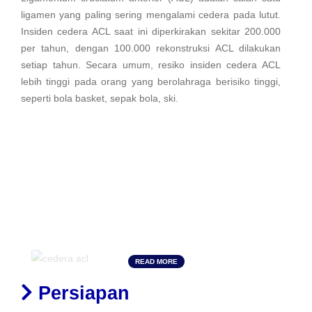
ligamen yang paling sering mengalami cedera pada lutut.
Insiden cedera ACL saat ini diperkirakan sekitar 200.000
per tahun, dengan 100.000 rekonstruksi ACL dilakukan
setiap tahun. Secara umum, resiko insiden cedera ACL
lebih tinggi pada orang yang berolahraga berisiko tinggi,
seperti bola basket, sepak bola, ski.
READ MORE
Sekitar 50 persen cedera ACL terjadi dalam kombinasi
Persiapan
dengan kerusakan pada meniskus, tulang rawan artikular,
atau ligamen lainnya. Selain itu, pasien mungkin mengalami