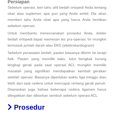
Persiapan
memar di tulang di bawah permukaan tulang rawan. Ini
Sebelum operasi, beri tahu ahli bedah ortopedi Anda tentang
dapat dilihat pada pemindaian resonansi magnetik (MRI) dan
obat atau suplemen apa pun yang Anda ambil. Dia akan
mungkin menunjukkan cedera pada tulang rawan artikular
memberi tahu Anda obat apa yang harus Anda hentikan
atasnya.
sebelum operasi.
Untuk membantu merencanakan prosedur Anda, dokter
(Kiri) Gambar artroskopi dari ACL normal. (Kanan) Gambar
bedah ortopedi dapat memesan tes pra-operasi. Ini mungkin
artroskopi dari ACL yang robek [bintang kuning].
Apa saja tanda-tanda dan gejala cedera acl?
termasuk jumlah darah atau EKG (elektrokardiogram)
Tanda-tanda dan gejala ACL biasanya meliputi:
Sebelum perawatan bedah, pasien biasanya dikirim ke terapi
Terdengar suara keras di lutut saat terjadi cedera
fisik. Pasien yang memiliki kaku, lutut bengkak kurang
Rasa sakit yang terasa parah sehingga tidak bisa
lengkap gerak pada saat operasi ACL mungkin memiliki
melanjutkan kegiatan
masalah yang signifikan mendapatkan kembali gerakan
Dalam beberapa jam kemudian terjadi pembengkakan
setelah operasi. Biasanya diperlukan waktu tiga minggu atau
Kehilangan rentang gerak sendi lutut.
lebih dari saat cedera untuk mencapai rentang gerak penuh.
Terasa tidak stabil dengan bantalan berat.
Disarankan juga bahwa beberapa cedera ligamen harus
Pembengkakan lutut yang terjadi setelah beberapa
ditegakkan dan dibiarkan sembuh sebelum operasi ACL.
jam pertama setelah terjadinya cedera ini
kemungkinan disebabkan karena adanya pendarahan
Prosedur
dalam lutut.