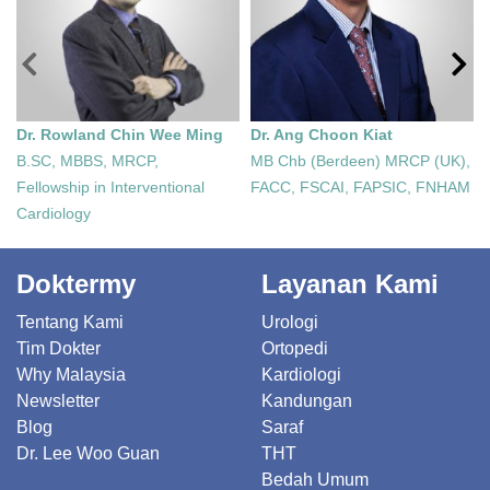
Dr. Rowland Chin Wee Ming
Dr. Ang Choon Kiat
B.SC, MBBS, MRCP,
MB Chb (Berdeen) MRCP (UK),
Fellowship in Interventional
FACC, FSCAI, FAPSIC, FNHAM
Cardiology
Doktermy
Layanan Kami
Tentang Kami
Urologi
Tim Dokter
Ortopedi
Why Malaysia
Kardiologi
Newsletter
Kandungan
Blog
Saraf
Dr. Lee Woo Guan
THT
Bedah Umum