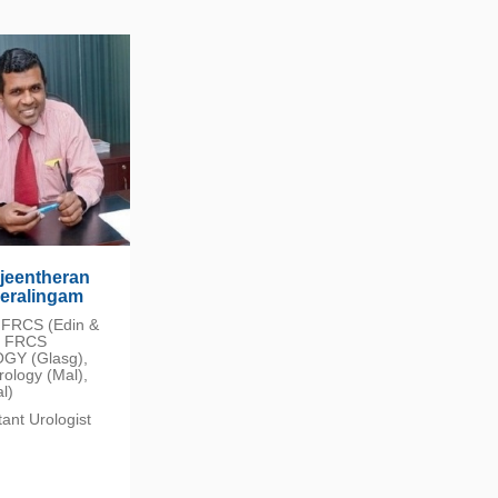
ajeentheran
eralingam
FRCS (Edin &
, FRCS
GY (Glasg),
ology (Mal),
l)
ant Urologist