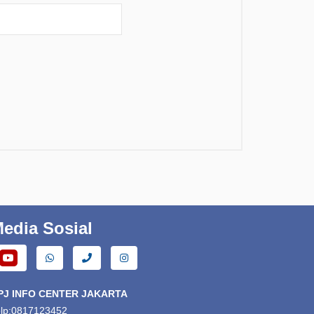
edia Sosial
PJ INFO CENTER JAKARTA
elp:0817123452