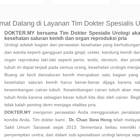
mat Datang di Layanan Tim Dokter Spesialis U
DOKTER.MY bersama Tim Dokter Spesialis Urologi a
kesehatan saluran kemih dan organ reproduksi pria
Urologi adalah bagian dari perawatan kesehatan yang berhubungan
dan wanita seperti gangguan pada ginjal, ureter, kandung kemih da
organ reproduksi laki-laki seperti penis, testis, skrotum, dan pr
tubuh ini dapat terjadi pada semua orang, kesehatan urologis menjad
Buang air kecil dansaluran kemih merupakan satu bagian yang t
kesehatan saluran kemih harus benar-benar dijaga karena s
keseimbangan cairan tubuh. Keseimbangan cairan tubuh akan m
tubuh Anda karena sebagian besar tubuh kita diisi oleh cairan. Beg
tidak kalah penting demi menjaga vitalitas pria.
DOKTER.MY
menjamin perawatan Anda menggunakan peralatan
kondisi Anda. Tim dokter kami ,
Dr. Chan Siew Hong
telah melayan
Sakit Umum Sarawak sejak 2013. Sementara beliau memiliki
penyempitan uretra, dan dalam sub-spesialisasi urologi lainnya sepe