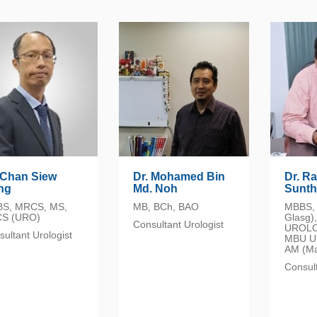
 Chan Siew
Dr. Mohamed Bin
Dr. R
ng
Md. Noh
Sunth
S, MRCS, MS,
MB, BCh, BAO
MBBS, 
S (URO)
Glasg)
Consultant Urologist
UROLO
ultant Urologist
MBU Ur
AM (Ma
Consult